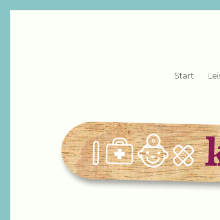
kidsdocs
Kinderärzte Dres. med. Hans-Jörg Köhler + Dirk Straub
Start
Le